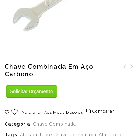
Chave Combinada Em Aço
Carbono
Chave fixa em
Chave estrela em
cromo vanádio
aço carbono
Comparar
Adicionar Aos Meus Desejos
Categoria:
Chave Combinada
Tags:
Atacadista de Chave Combinada
,
Atacado de