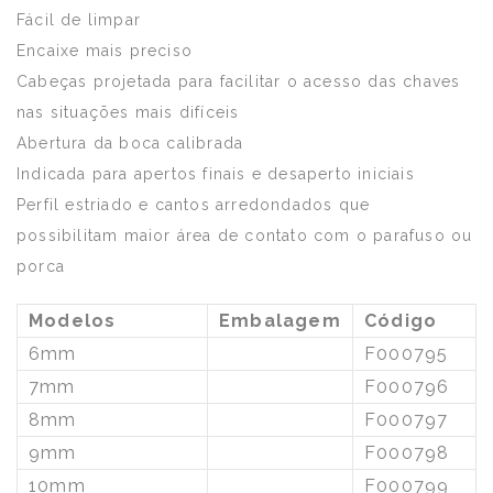
Fácil de limpar
Encaixe mais preciso
Cabeças projetada para facilitar o acesso das chaves
nas situações mais difíceis
Abertura da boca calibrada
Indicada para apertos finais e desaperto iniciais
Perfil estriado e cantos arredondados que
possibilitam maior área de contato com o parafuso ou
porca
Modelos
Embalagem
Código
6mm
F000795
7mm
F000796
8mm
F000797
9mm
F000798
10mm
F000799