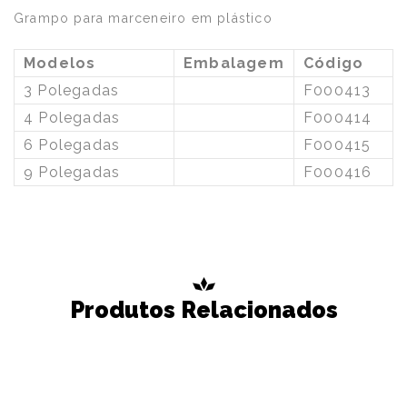
Grampo para marceneiro em plástico
Modelos
Embalagem
Código
3 Polegadas
F000413
4 Polegadas
F000414
6 Polegadas
F000415
9 Polegadas
F000416
Produtos Relacionados