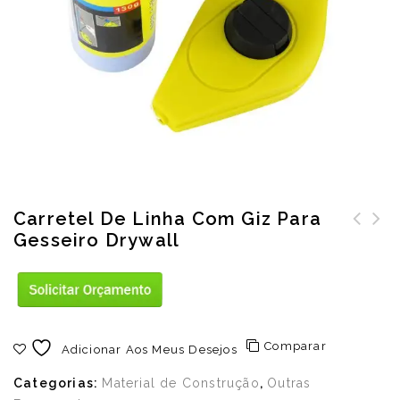
Carretel De Linha Com Giz Para
Gesseiro Drywall
Carrinho de
transporte
dobrável 70kg
Comparar
Adicionar Aos Meus Desejos
Categorias:
Material de Construção
,
Outras